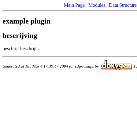
Main Page
Modules
Data Structure
example plugin
bescrijving
beschrijf beschrijf ...
Generated at Thu Mar 4 17:39:47 2004 for edg-lcmaps by
1.