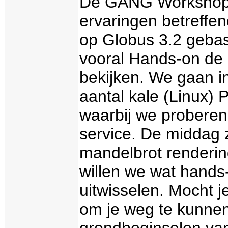
De GANG Workshop i
ervaringen betreffe
op Globus 3.2 geba
vooral Hands-on de h
bekijken. We gaan i
aantal kale (Linux)
waarbij we proberen 
service. De middag 
mandelbrot rendering
willen we wat hands
uitwisselen. Mocht j
om je weg te kunnen
grondbeginselen van 